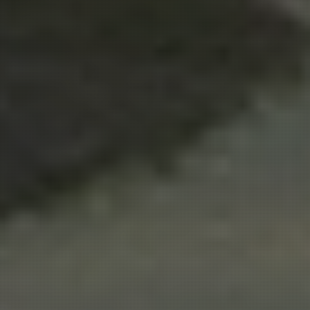
344 m
302 m
291 m
276 m