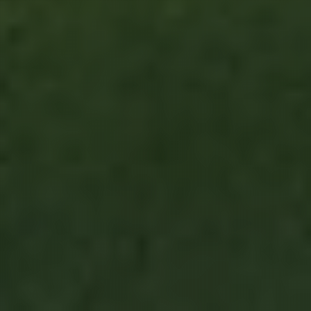
Utilizamos cookies propias y de terceros
para actividades de marketing y para
ofrecerle una mejor experiencia. Lea
sobre cómo usamos las cookies y cómo
puede controlarlas haciendo clic en
"Preferencias de privacidad".
Aceptar y cerrar
Prefencias de privacidad