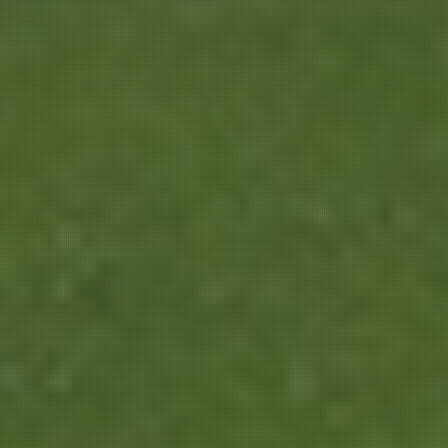
278 m
273 m
257 m
249 m